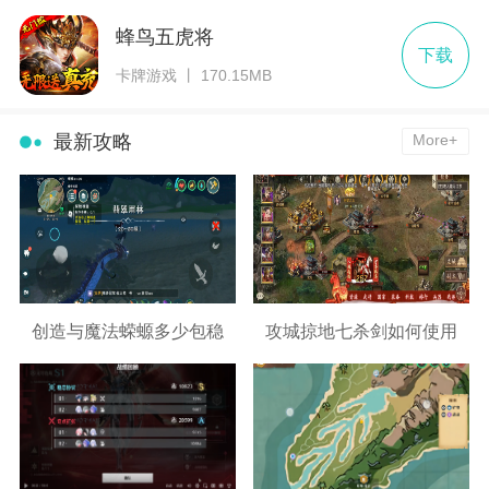
蜂鸟五虎将
下载
卡牌游戏 丨 170.15MB
最新攻略
More+
创造与魔法蝾螈多少包稳
攻城掠地七杀剑如何使用