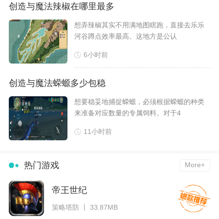
创造与魔法辣椒在哪里最多
​想弄辣椒其实不用满地图瞎跑，直接去乐乐
河谷蹲点效率最高。这地方是公认
6小时前
创造与魔法蝾螈多少包稳
想要稳妥地捕捉蝾螈，必须根据蝾螈的种类
来准备对应数量的专属饲料。对于4
11小时前
热门游戏
More+
帝王世纪
策略塔防 丨 33.87MB