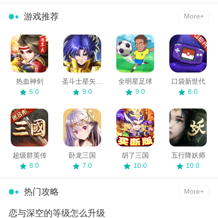
游戏推荐
More+
热血神剑
圣斗士星矢：重生
全明星足球
口袋新世代
6.0
9.0
9.0
8.0
超级群英传
卧龙三国
胡了三国
五行降妖师
8.0
7.0
10.0
10.0
热门攻略
More+
恋与深空的等级怎么升级