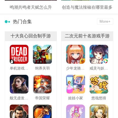
鸣潮共鸣者天赋怎么升
创造与魔法辣椒在哪里最多
热门合集
More+
十大良心回合制手游
二次元前十名游戏手游
单机游戏死亡扳机
饲养关羽
少年龙骑士九游版
戒灵与妖同行
舰无虚发暗星
帝国荣耀
娃娃小家
悠哉悠猜