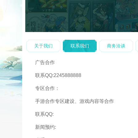
关于我们
联系我们
商务洽谈
广告合作
联系QQ:2245888888
专区合作：
手游合作专区建设、游戏内容等合作
联系QQ:
新闻预约: