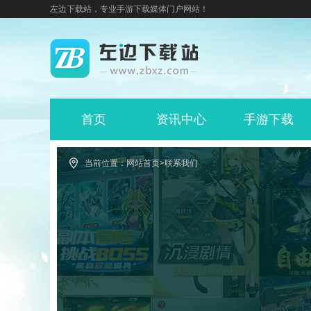
左边下载站，专业手游下载媒体门户网站！
首页
资讯中心
手游下载
当前位置：
网站首页
>
联系我们