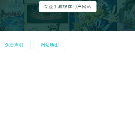
免责声明
网站地图