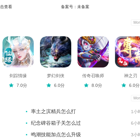
击查看
备案号：
未备案
Mor
剑踪情缘
梦幻剑侠
传奇召唤师
神之刃
7.0分
6.0分
8.0分
6.0分
Mor
率土之滨精兵怎么打
1小
纪念碑谷箱子关怎么过
6小
鸣潮技能加点怎么升级
3小