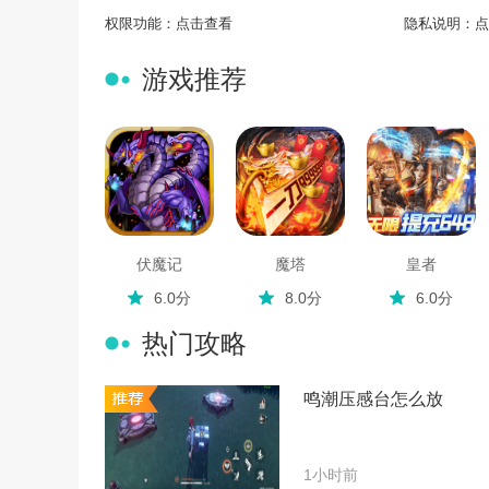
权限功能：
点击查看
隐私说明：
点
游戏推荐
伏魔记
魔塔
皇者
6.0分
8.0分
6.0分
热门攻略
鸣潮压感台怎么放
1小时前