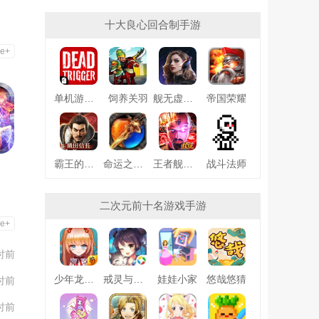
十大良心回合制手游
e+
单机游戏死亡扳机
饲养关羽
舰无虚发暗星
帝国荣耀
霸王的野望360版
命运之刃之昔日霸业
王者舰队变态版
战斗法师
二次元前十名游戏手游
e+
时前
少年龙骑士九游版
戒灵与妖同行
娃娃小家
悠哉悠猜
时前
时前