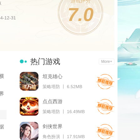
游戏评分
卓
7.0
-12-31
热门游戏
More+
横
坦克雄心
策略塔防 丨 6.52MB
界
点点西游
策略塔防 丨 16.49MB
剑侠世界
据
角色扮演 丨 17.91MB