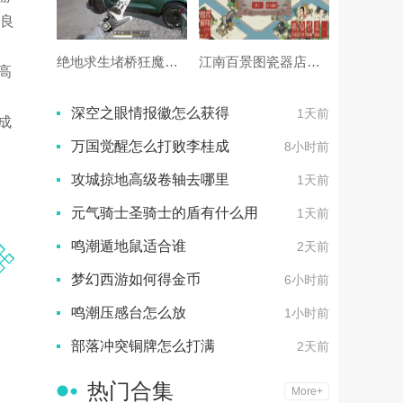
良
绝地求生堵桥狂魔怎么打
江南百景图瓷器店放哪里
高
深空之眼情报徽怎么获得
1天前
成
万国觉醒怎么打败李桂成
8小时前
攻城掠地高级卷轴去哪里
1天前
元气骑士圣骑士的盾有什么用
1天前
鸣潮遁地鼠适合谁
2天前
梦幻西游如何得金币
6小时前
鸣潮压感台怎么放
1小时前
部落冲突铜牌怎么打满
2天前
热门合集
More+