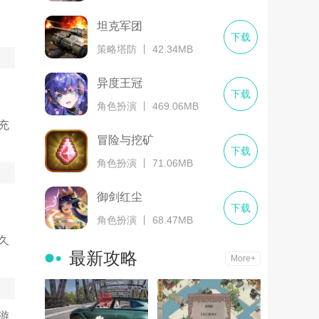
坦克军团
下载
策略塔防 丨 42.34MB
异度王冠
下载
角色扮演 丨 469.06MB
充
冒险与挖矿
下载
角色扮演 丨 71.06MB
御剑红尘
下载
角色扮演 丨 68.47MB
久
最新攻略
More+
游