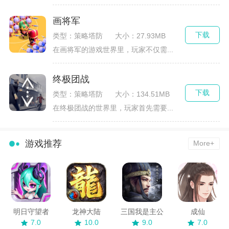
画将军
下载
类型：策略塔防
大小：27.93MB
在画将军的游戏世界里，玩家不仅需...
终极团战
下载
类型：策略塔防
大小：134.51MB
在终极团战的世界里，玩家首先需要...
游戏推荐
More+
明日守望者
龙神大陆
三国我是主公
成仙
7.0
10.0
9.0
7.0