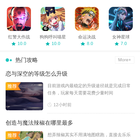
红警大作战
狗狗呼叫喵星
命运决战
女神星球
10.0
10.0
8.0
7.0
热门攻略
More+
恋与深空的等级怎么升级
​目前游戏内最稳定的升级途径就是完成日常
任务，玩家每天需要花费少量时间
12小时前
创造与魔法辣椒在哪里最多
​想弄辣椒其实不用满地图瞎跑，直接去乐乐