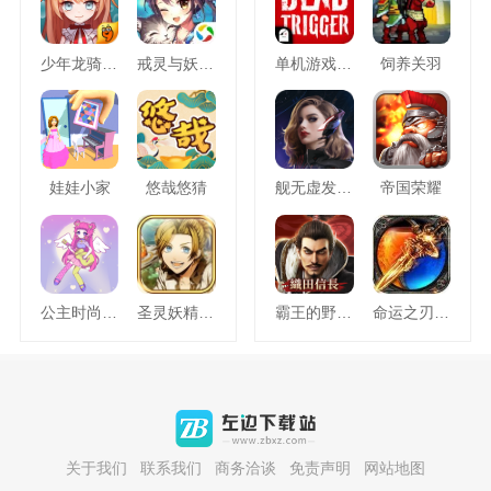
少年龙骑士九游版
戒灵与妖同行
单机游戏死亡扳机
饲养关羽
娃娃小家
悠哉悠猜
舰无虚发暗星
帝国荣耀
公主时尚乐园换装
圣灵妖精中文版
霸王的野望360版
命运之刃之昔日霸业
关于我们
联系我们
商务洽谈
免责声明
网站地图