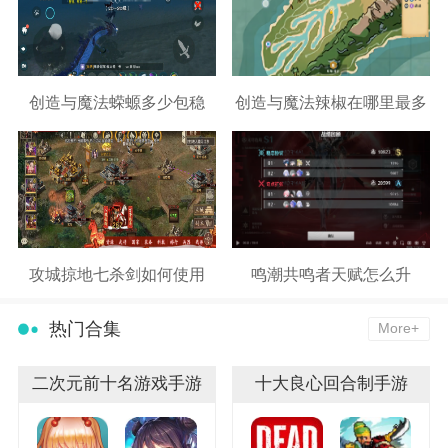
创造与魔法蝾螈多少包稳
创造与魔法辣椒在哪里最多
攻城掠地七杀剑如何使用
鸣潮共鸣者天赋怎么升
热门合集
More+
二次元前十名游戏手游
十大良心回合制手游