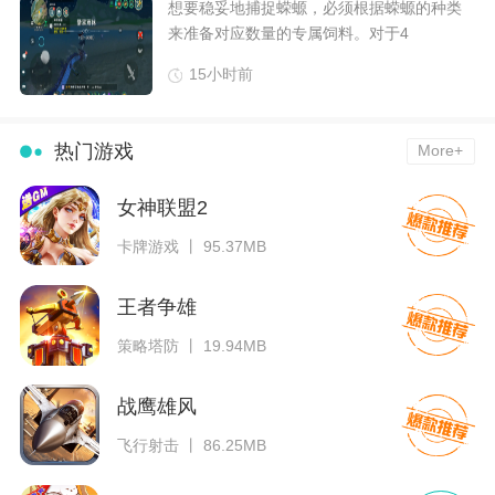
想要稳妥地捕捉蝾螈，必须根据蝾螈的种类
来准备对应数量的专属饲料。对于4
15小时前
热门游戏
More+
女神联盟2
卡牌游戏 丨 95.37MB
王者争雄
策略塔防 丨 19.94MB
战鹰雄风
飞行射击 丨 86.25MB