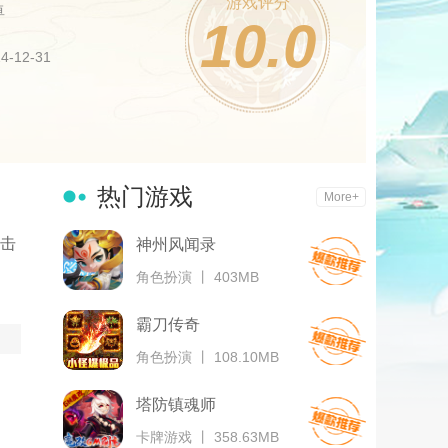
游戏评分
卓
10.0
-12-31
热门游戏
More+
击
神州风闻录
角色扮演 丨 403MB
霸刀传奇
角色扮演 丨 108.10MB
塔防镇魂师
卡牌游戏 丨 358.63MB