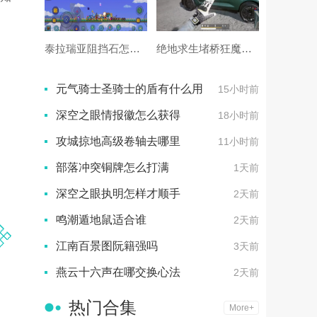
泰拉瑞亚阻挡石怎么拿
绝地求生堵桥狂魔怎么打
元气骑士圣骑士的盾有什么用
15小时前
深空之眼情报徽怎么获得
18小时前
攻城掠地高级卷轴去哪里
11小时前
部落冲突铜牌怎么打满
1天前
深空之眼执明怎样才顺手
2天前
鸣潮遁地鼠适合谁
2天前
江南百景图阮籍强吗
3天前
燕云十六声在哪交换心法
2天前
热门合集
More+