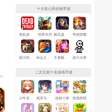
十大良心回合制手游
单机游戏死亡扳机
饲养关羽
舰无虚发暗星
帝国荣耀
霸王的野望360版
命运之刃之昔日霸业
王者舰队变态版
战斗法师
二次元前十名游戏手游
e+
少年龙骑士九游版
戒灵与妖同行
娃娃小家
悠哉悠猜