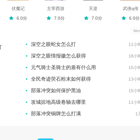
伏魔记
主宰西游
天逆
武侠q传
6.0分
7.0分
7.0分
6.0分
Mor
深空之眼蛇女怎么打
11小
打
深空之眼情报徽怎么获得
18小
元气骑士圣骑士的盾有什么用
15小
全民奇迹荧石粉末如何获得
13小
部落冲突如何保护黑油
15小
攻城掠地高级卷轴去哪里
11小
部落冲突铜牌怎么打满
1