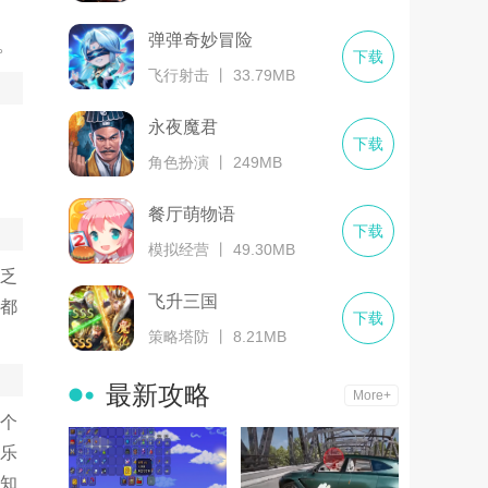
弹弹奇妙冒险
。
下载
飞行射击 丨 33.79MB
永夜魔君
下载
角色扮演 丨 249MB
餐厅萌物语
下载
模拟经营 丨 49.30MB
乏
飞升三国
都
下载
策略塔防 丨 8.21MB
最新攻略
More+
个
乐
知