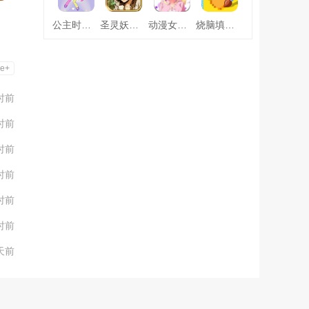
公主时尚乐园换装
圣灵妖精中文版
动漫女友创造
烧脑填色游戏
e+
时前
时前
时前
时前
时前
时前
天前