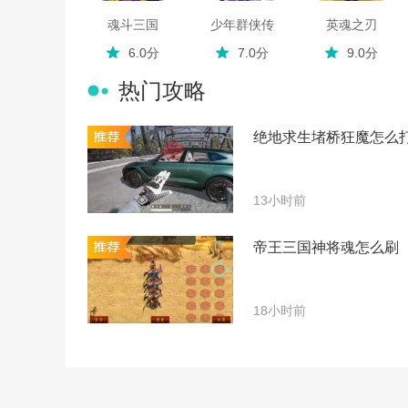
魂斗三国
少年群侠传
英魂之刃
6.0分
7.0分
9.0分
热门攻略
绝地求生堵桥狂魔怎么
13小时前
帝王三国神将魂怎么刷
18小时前