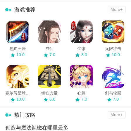
游戏推荐
More+
热血王座
成仙
尘缘
无限冲击
10.0
7.0
8.0
10.0
赛尔号星球大战
钢铁力量
心舞
剑与轮回
10.0
6.0
7.0
7.0
热门攻略
More+
创造与魔法辣椒在哪里最多