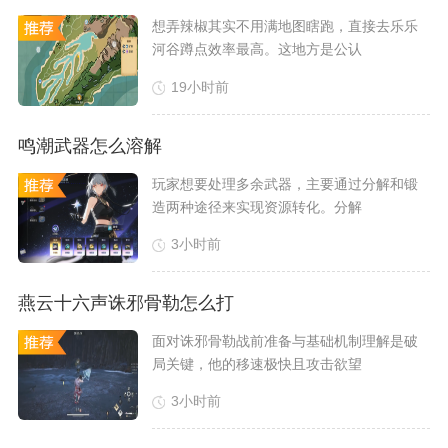
​想弄辣椒其实不用满地图瞎跑，直接去乐乐
河谷蹲点效率最高。这地方是公认
19小时前
鸣潮武器怎么溶解
​玩家想要处理多余武器，主要通过分解和锻
造两种途径来实现资源转化。分解
3小时前
燕云十六声诛邪骨勒怎么打
​面对诛邪骨勒战前准备与基础机制理解是破
局关键，他的移速极快且攻击欲望
3小时前