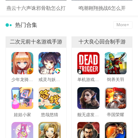
燕云十六声诛邪骨勒怎么打
鸣潮翱翔挑战6怎么开
热门合集
More+
二次元前十名游戏手游
十大良心回合制手游
少年龙骑士九游版
戒灵与妖同行
单机游戏死亡扳机
饲养关羽
娃娃小家
悠哉悠猜
舰无虚发暗星
帝国荣耀