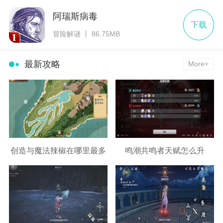
阿瑞斯病毒
下载
冒险解谜 丨 86.75MB
最新攻略
More+
创造与魔法辣椒在哪里最多
鸣潮共鸣者天赋怎么升