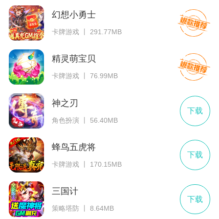
幻想小勇士
卡牌游戏 丨 291.77MB
精灵萌宝贝
卡牌游戏 丨 76.99MB
神之刃
下载
角色扮演 丨 56.40MB
蜂鸟五虎将
下载
卡牌游戏 丨 170.15MB
三国计
下载
策略塔防 丨 8.64MB