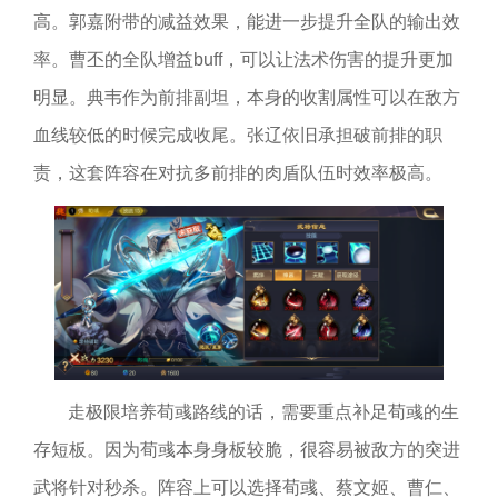
高。郭嘉附带的减益效果，能进一步提升全队的输出效
率。曹丕的全队增益buff，可以让法术伤害的提升更加
明显。典韦作为前排副坦，本身的收割属性可以在敌方
血线较低的时候完成收尾。张辽依旧承担破前排的职
责，这套阵容在对抗多前排的肉盾队伍时效率极高。
走极限培养荀彧路线的话，需要重点补足荀彧的生
存短板。因为荀彧本身身板较脆，很容易被敌方的突进
武将针对秒杀。阵容上可以选择荀彧、蔡文姬、曹仁、