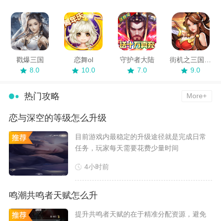
戳爆三国
恋舞ol
守护者大陆
街机之三国战记
8.0
10.0
7.0
9.0
热门攻略
More+
恋与深空的等级怎么升级
​目前游戏内最稳定的升级途径就是完成日常
任务，玩家每天需要花费少量时间
4小时前
鸣潮共鸣者天赋怎么升
​提升共鸣者天赋的在于精准分配资源，避免