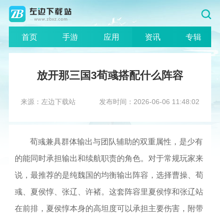
首页
手游
应用
资讯
专辑
放开那三国3荀彧搭配什么阵容
来源：左边下载站
发布时间：2026-06-06 11:48:02
荀彧兼具群体输出与团队辅助的双重属性，是少有
的能同时承担输出和续航职责的角色。对于常规玩家来
说，最推荐的是纯魏国的均衡输出阵容，选择曹操、荀
彧、夏侯惇、张辽、许褚。这套阵容里夏侯惇和张辽站
在前排，夏侯惇本身的高坦度可以承担主要伤害，附带