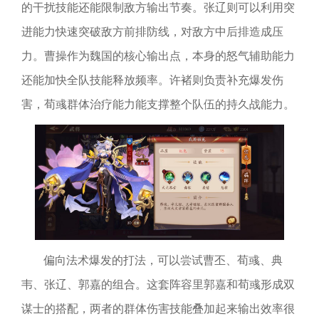
的干扰技能还能限制敌方输出节奏。张辽则可以利用突
进能力快速突破敌方前排防线，对敌方中后排造成压
力。曹操作为魏国的核心输出点，本身的怒气辅助能力
还能加快全队技能释放频率。许褚则负责补充爆发伤
害，荀彧群体治疗能力能支撑整个队伍的持久战能力。
偏向法术爆发的打法，可以尝试曹丕、荀彧、典
韦、张辽、郭嘉的组合。这套阵容里郭嘉和荀彧形成双
谋士的搭配，两者的群体伤害技能叠加起来输出效率很