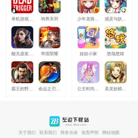
单机游戏死亡扳机
饲养关羽
少年龙骑士九游版
戒灵与妖同行
舰无虚发暗星
帝国荣耀
娃娃小家
悠哉悠猜
霸王的野望360版
命运之刃之昔日霸业
公主时尚乐园换装
圣灵妖精中文版
关于我们
联系我们
商务洽谈
免责声明
网站地图