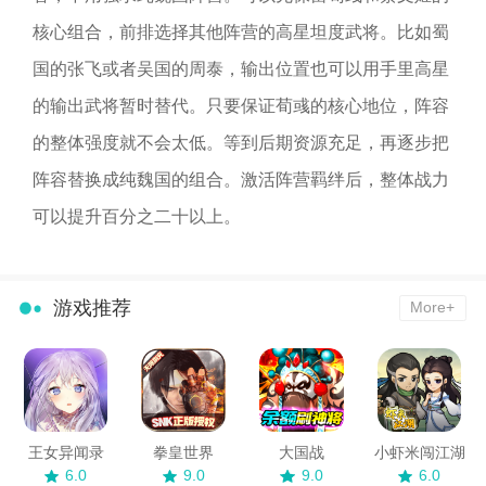
核心组合，前排选择其他阵营的高星坦度武将。比如蜀
国的张飞或者吴国的周泰，输出位置也可以用手里高星
的输出武将暂时替代。只要保证荀彧的核心地位，阵容
的整体强度就不会太低。等到后期资源充足，再逐步把
阵容替换成纯魏国的组合。激活阵营羁绊后，整体战力
可以提升百分之二十以上。
游戏推荐
More+
王女异闻录
拳皇世界
大国战
小虾米闯江湖
6.0
9.0
9.0
6.0