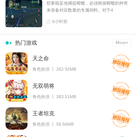
想要稳妥地捕捉蝾螈，必须根据蝾螈的种类
来准备对应数量的专属饲料。对于4
6小时前
热门游戏
More+
天之命
角色扮演 丨 262.92MB
无双萌将
角色扮演 丨 383.51MB
王者坦克
角色扮演 丨 58.56MB