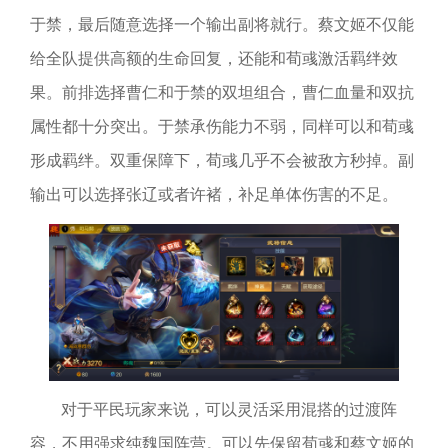
于禁，最后随意选择一个输出副将就行。蔡文姬不仅能
给全队提供高额的生命回复，还能和荀彧激活羁绊效
果。前排选择曹仁和于禁的双坦组合，曹仁血量和双抗
属性都十分突出。于禁承伤能力不弱，同样可以和荀彧
形成羁绊。双重保障下，荀彧几乎不会被敌方秒掉。副
输出可以选择张辽或者许褚，补足单体伤害的不足。
对于平民玩家来说，可以灵活采用混搭的过渡阵
容，不用强求纯魏国阵营。可以先保留荀彧和蔡文姬的