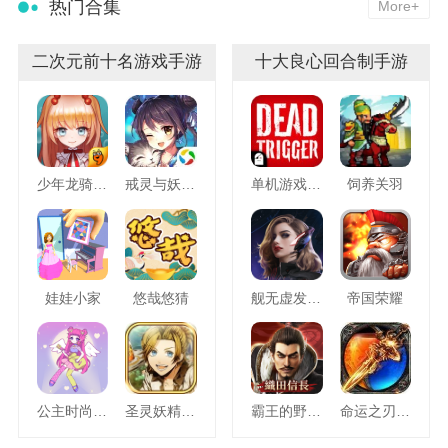
热门合集
More+
二次元前十名游戏手游
十大良心回合制手游
少年龙骑士九游版
戒灵与妖同行
单机游戏死亡扳机
饲养关羽
娃娃小家
悠哉悠猜
舰无虚发暗星
帝国荣耀
公主时尚乐园换装
圣灵妖精中文版
霸王的野望360版
命运之刃之昔日霸业