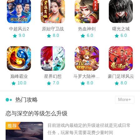
中超风云2
原始守卫战
热血神剑
曙光之城
9.0
8.0
6.0
6.0
巅峰霸业
星界幻想
斗罗大陆神界传说
豪门足球风云
10.0
7.0
8.0
8.0
热门攻略
More+
恋与深空的等级怎么升级
​目前游戏内最稳定的升级途径就是完成日常
任务，玩家每天需要花费少量时间