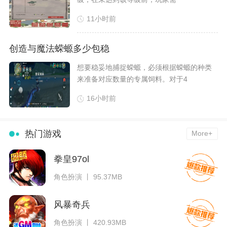
11小时前
创造与魔法蝾螈多少包稳
想要稳妥地捕捉蝾螈，必须根据蝾螈的种类
来准备对应数量的专属饲料。对于4
16小时前
热门游戏
More+
拳皇97ol
角色扮演 丨 95.37MB
风暴奇兵
角色扮演 丨 420.93MB