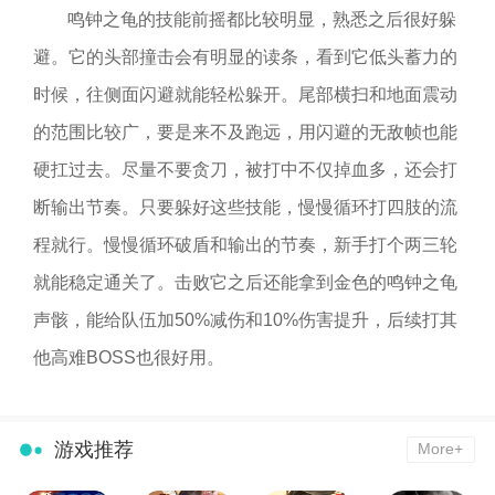
鸣钟之龟的技能前摇都比较明显，熟悉之后很好躲
避。它的头部撞击会有明显的读条，看到它低头蓄力的
时候，往侧面闪避就能轻松躲开。尾部横扫和地面震动
的范围比较广，要是来不及跑远，用闪避的无敌帧也能
硬扛过去。尽量不要贪刀，被打中不仅掉血多，还会打
断输出节奏。只要躲好这些技能，慢慢循环打四肢的流
程就行。慢慢循环破盾和输出的节奏，新手打个两三轮
就能稳定通关了。击败它之后还能拿到金色的鸣钟之龟
声骸，能给队伍加50%减伤和10%伤害提升，后续打其
他高难BOSS也很好用。
游戏推荐
More+