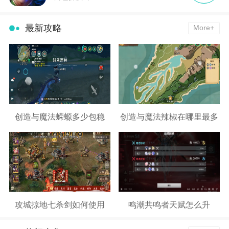
最新攻略
More+
创造与魔法蝾螈多少包稳
创造与魔法辣椒在哪里最多
攻城掠地七杀剑如何使用
鸣潮共鸣者天赋怎么升