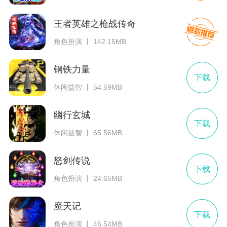
王者英雄之枪战传奇
角色扮演 丨 142.15MB
钢铁力量
下载
休闲益智 丨 54.59MB
幽行玄城
下载
休闲益智 丨 65.56MB
怒剑传说
下载
角色扮演 丨 24.65MB
魔天记
下载
角色扮演 丨 46.54MB