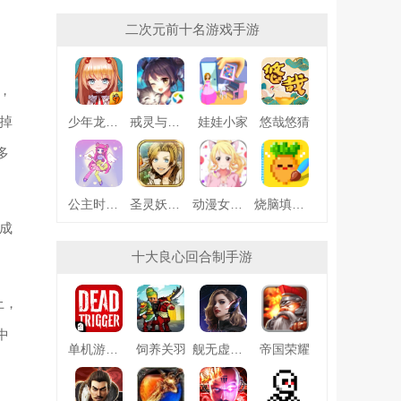
二次元前十名游戏手游
，
掉
少年龙骑士九游版
戒灵与妖同行
娃娃小家
悠哉悠猜
多
公主时尚乐园换装
圣灵妖精中文版
动漫女友创造
烧脑填色游戏
成
十大良心回合制手游
上，
中
单机游戏死亡扳机
饲养关羽
舰无虚发暗星
帝国荣耀