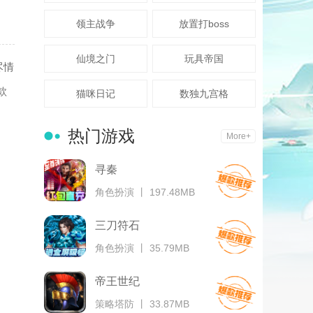
领主战争
放置打boss
仙境之门
玩具帝国
尽情
款
猫咪日记
数独九宫格
热门游戏
More+
寻秦
角色扮演 丨 197.48MB
三刀符石
角色扮演 丨 35.79MB
帝王世纪
策略塔防 丨 33.87MB