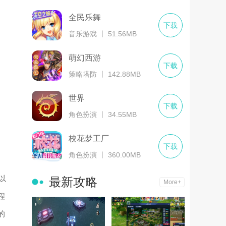
全民乐舞
下载
音乐游戏 丨 51.56MB
萌幻西游
下载
策略塔防 丨 142.88MB
世界
下载
角色扮演 丨 34.55MB
校花梦工厂
下载
角色扮演 丨 360.00MB
以
最新攻略
More+
程
的