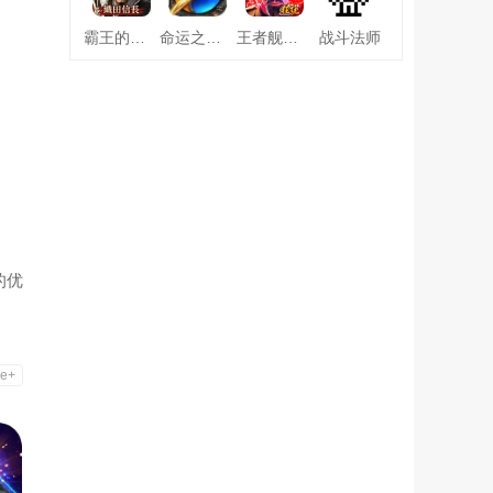
霸王的野望360版
命运之刃之昔日霸业
王者舰队变态版
战斗法师
的优
e+