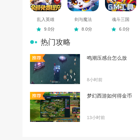
乱入英雄
剑与魔法
魂斗三国
9.0分
8.0分
6.0分
热门攻略
鸣潮压感台怎么放
8小时前
梦幻西游如何得金币
13小时前