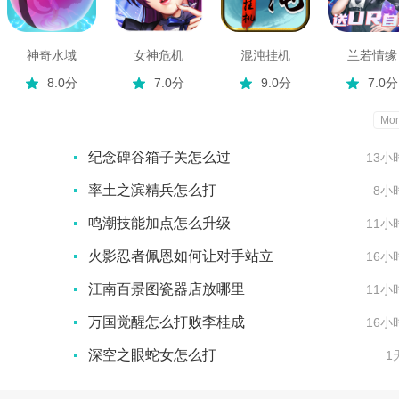
神奇水域
女神危机
混沌挂机
兰若情缘
8.0分
7.0分
9.0分
7.0分
Mor
纪念碑谷箱子关怎么过
13小
率土之滨精兵怎么打
8小
鸣潮技能加点怎么升级
11小
火影忍者佩恩如何让对手站立
16小
江南百景图瓷器店放哪里
11小
万国觉醒怎么打败李桂成
16小
深空之眼蛇女怎么打
1