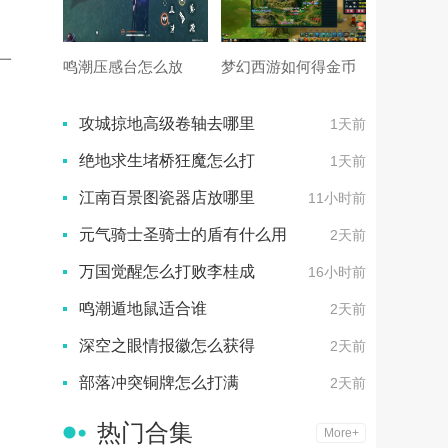
一
鸣潮压感台怎么放
梦幻西游如何得金币
攻城掠地高级卷轴去哪里
1天前
绝地求生堵桥狂魔怎么打
1天前
江南百景图瓷器店放哪里
11小时前
元气骑士圣骑士的盾有什么用
2天前
万国觉醒怎么打败李桂成
16小时前
鸣潮遁地鼠适合谁
2天前
深空之眼情报徽怎么获得
2天前
部落冲突铜牌怎么打满
2天前
热门合集
More+