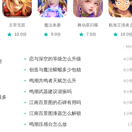
主宰无双
魔法来袭
舞动星闪耀
航海王强者
10.0分
9.0分
7.0分
10.0
Mor
恋与深空的等级怎么升级
4小
用
创造与魔法蝾螈多少包稳
6小
鸣潮共鸣者天赋怎么升
4小
鸣潮武器建议谐振吗
9小
最多
江南百景图的石碑有用吗
6小
江南百景图漆器怎么解锁
1小
鸣潮压感台怎么放
1