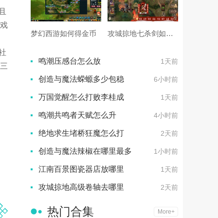
且
戏
梦幻西游如何得金币
攻城掠地七杀剑如何使用
社
鸣潮压感台怎么放
1天前
三
创造与魔法蝾螈多少包稳
6小时前
万国觉醒怎么打败李桂成
1天前
鸣潮共鸣者天赋怎么升
4小时前
绝地求生堵桥狂魔怎么打
2天前
创造与魔法辣椒在哪里最多
1小时前
江南百景图瓷器店放哪里
1天前
攻城掠地高级卷轴去哪里
2天前
热门合集
More+