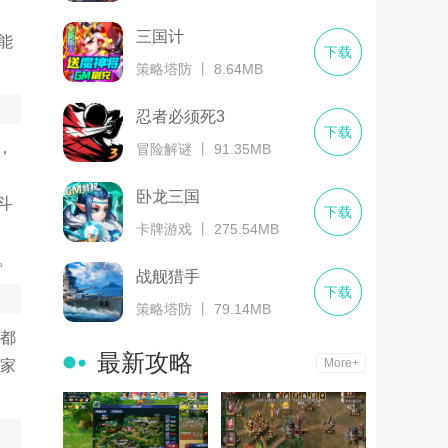
三国计
能
下载
策略塔防 丨 8.64MB
忍者必须死3
下载
，
冒险解谜 丨 91.35MB
卧龙三国
斗
下载
卡牌游戏 丨 275.54MB
。
战舰猎手
下载
策略塔防 丨 79.14MB
都
最新攻略
More+
家