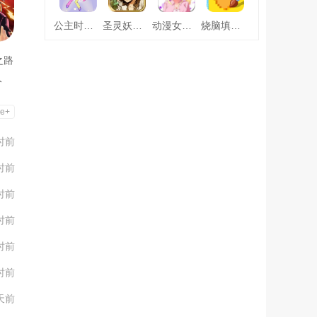
公主时尚乐园换装
圣灵妖精中文版
动漫女友创造
烧脑填色游戏
之路
分
e+
时前
时前
时前
时前
时前
时前
天前