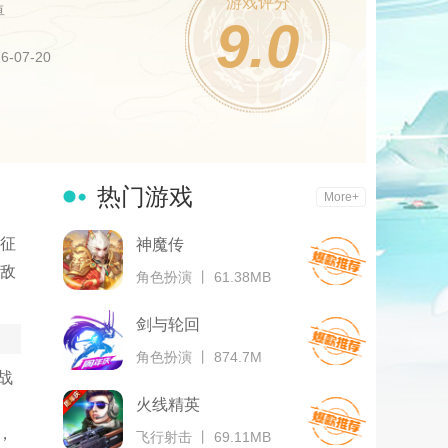
游戏评分
卓
9.0
-07-20
热门游戏
More+
征
神魔传
敌
角色扮演 丨 61.38MB
剑与轮回
角色扮演 丨 874.7M
战
火线精英
，
飞行射击 丨 69.11MB