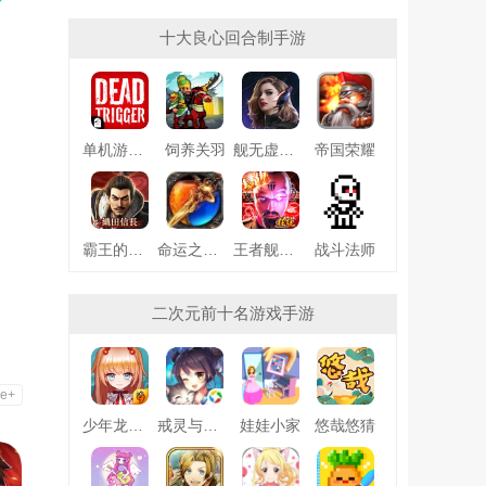
十大良心回合制手游
单机游戏死亡扳机
饲养关羽
舰无虚发暗星
帝国荣耀
霸王的野望360版
命运之刃之昔日霸业
王者舰队变态版
战斗法师
二次元前十名游戏手游
e+
少年龙骑士九游版
戒灵与妖同行
娃娃小家
悠哉悠猜