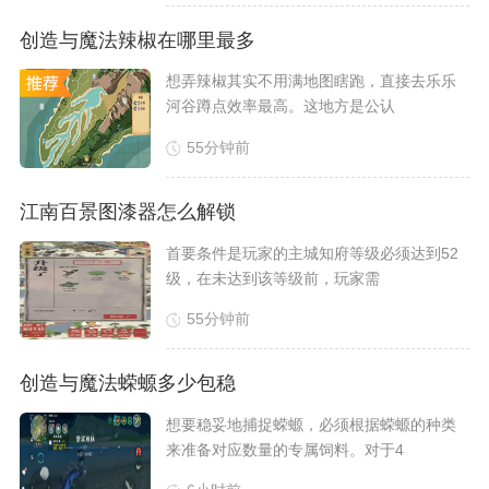
创造与魔法辣椒在哪里最多
​想弄辣椒其实不用满地图瞎跑，直接去乐乐
河谷蹲点效率最高。这地方是公认
55分钟前
江南百景图漆器怎么解锁
​首要条件是玩家的主城知府等级必须达到52
级，在未达到该等级前，玩家需
55分钟前
创造与魔法蝾螈多少包稳
想要稳妥地捕捉蝾螈，必须根据蝾螈的种类
来准备对应数量的专属饲料。对于4