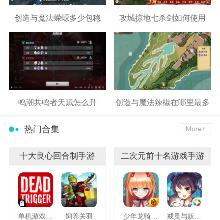
创造与魔法蝾螈多少包稳
攻城掠地七杀剑如何使用
鸣潮共鸣者天赋怎么升
创造与魔法辣椒在哪里最多
热门合集
More+
十大良心回合制手游
二次元前十名游戏手游
单机游戏死亡扳机
饲养关羽
少年龙骑士九游版
戒灵与妖同行