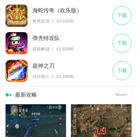
海蛇传奇（欢乐版）
下载
角色扮演 丨 43.83MB
弹壳特攻队
下载
冒险解谜 丨 41.82MB
超神之刃
下载
动作格斗 丨 82.28MB
最新攻略
More+