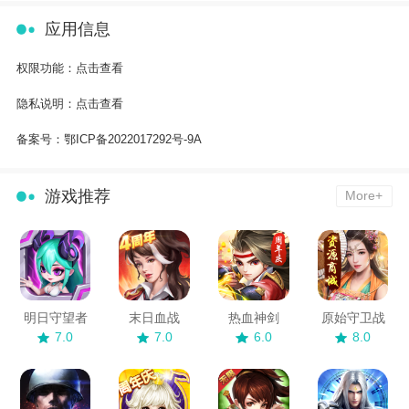
应用信息
权限功能：
点击查看
隐私说明：
点击查看
备案号：
鄂ICP备2022017292号-9A
游戏推荐
More+
明日守望者
末日血战
热血神剑
原始守卫战
7.0
7.0
6.0
8.0