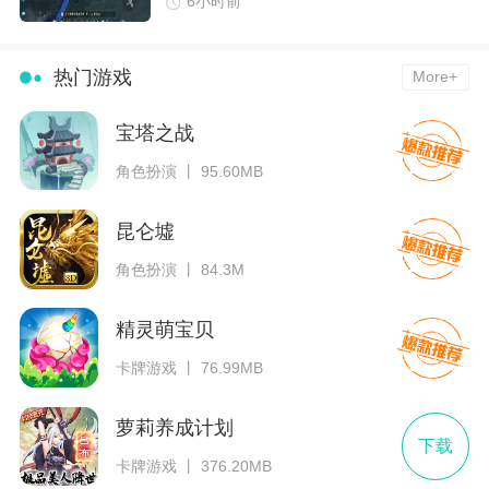
6小时前
热门游戏
More+
宝塔之战
角色扮演 丨 95.60MB
昆仑墟
角色扮演 丨 84.3M
精灵萌宝贝
卡牌游戏 丨 76.99MB
萝莉养成计划
下载
卡牌游戏 丨 376.20MB