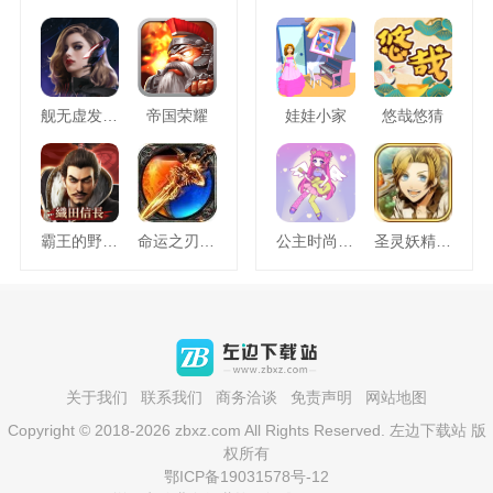
舰无虚发暗星
帝国荣耀
娃娃小家
悠哉悠猜
霸王的野望360版
命运之刃之昔日霸业
公主时尚乐园换装
圣灵妖精中文版
关于我们
联系我们
商务洽谈
免责声明
网站地图
Copyright © 2018-2026 zbxz.com All Rights Reserved. 左边下载站 版
权所有
鄂ICP备19031578号-12