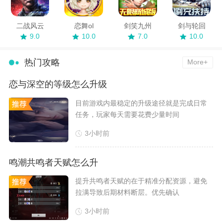
二战风云
恋舞ol
剑笑九州
剑与轮回
9.0
10.0
7.0
10.0
热门攻略
More+
恋与深空的等级怎么升级
​目前游戏内最稳定的升级途径就是完成日常
任务，玩家每天需要花费少量时间
3小时前
鸣潮共鸣者天赋怎么升
​提升共鸣者天赋的在于精准分配资源，避免
拉满导致后期材料断层。优先确认
3小时前