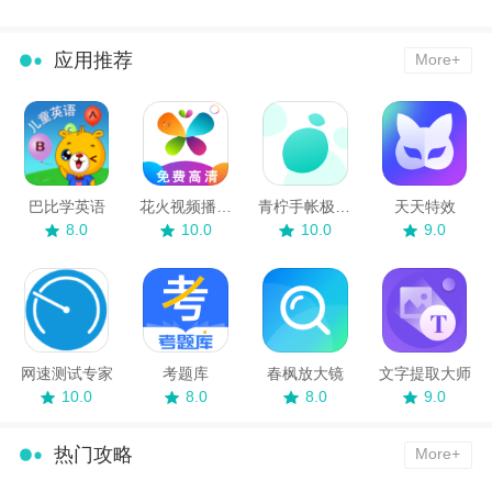
应用推荐
More+
巴比学英语
花火视频播放器
青柠手帐极速版
天天特效
8.0
10.0
10.0
9.0
网速测试专家
考题库
春枫放大镜
文字提取大师
10.0
8.0
8.0
9.0
热门攻略
More+