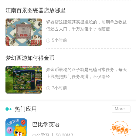
江南百景图瓷器店放哪里
​瓷器店这建筑其实挺尴尬的，前期单放收益
低还占人口，千万别傻乎乎地随便
5小时前
梦幻西游如何得金币
​弄金币最稳的路子就是死磕日常任务，每天
上线先把师门任务刷满，不仅给经
7小时前
热门应用
More+
巴比学英语
办公学习 丨 58.20MB