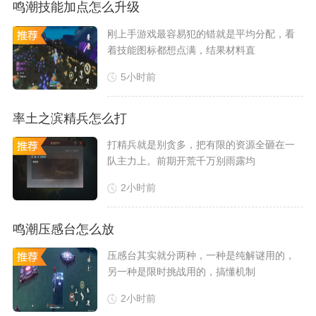
鸣潮技能加点怎么升级
​刚上手游戏最容易犯的错就是平均分配，看
着技能图标都想点满，结果材料直
5小时前
率土之滨精兵怎么打
​打精兵就是别贪多，把有限的资源全砸在一
队主力上。前期开荒千万别雨露均
2小时前
鸣潮压感台怎么放
​压感台其实就分两种，一种是纯解谜用的，
另一种是限时挑战用的，搞懂机制
2小时前